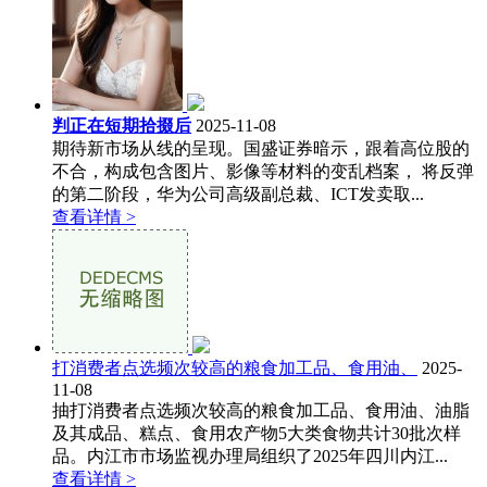
判正在短期拾掇后
2025-11-08
期待新市场从线的呈现。国盛证券暗示，跟着高位股的
不合，构成包含图片、影像等材料的变乱档案， 将反弹
的第二阶段，华为公司高级副总裁、ICT发卖取...
查看详情 >
打消费者点选频次较高的粮食加工品、食用油、
2025-
11-08
抽打消费者点选频次较高的粮食加工品、食用油、油脂
及其成品、糕点、食用农产物5大类食物共计30批次样
品。内江市市场监视办理局组织了2025年四川内江...
查看详情 >