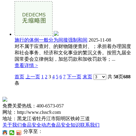
施行的体例一般分为间接强制和间
2025-11-08
对不属于应查封、的财物随便查封、；承担着办理国度
和社会事务、经济和文化事业的繁沉义务。按照九届全
国常委会立律例划，加惩罚款和加收罚款等；...
查看详情 >
首页
上一页
1
2
3
4
5
6
7
下一页
末页
共
58
页
688
条
免费关爱热线：400-6573-057
网址：http://www.clssc9.com
地址：黑龙江省牡丹江市阳明区铁岭三道
关于我们
食品安全动态
食品安全知识
联系我们
分享至：