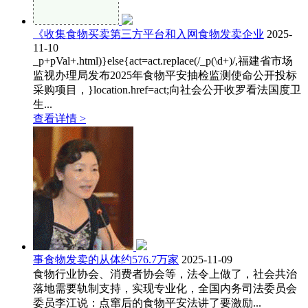
《收集食物买卖第三方平台和入网食物发卖企业
2025-
11-10
_p+pVal+.html)}else{act=act.replace(/_p(\d+)/,福建省市场
监视办理局发布2025年食物平安抽检监测使命公开投标
采购项目，}location.href=act;向社会公开收罗看法国度卫
生...
查看详情 >
事食物发卖的从体约576.7万家
2025-11-09
食物行业协会、消费者协会等，法令上做了，社会共治
落地需要轨制支持，实现专业化，全国内务司法委员会
委员李江说：点窜后的食物平安法讲了要激励...