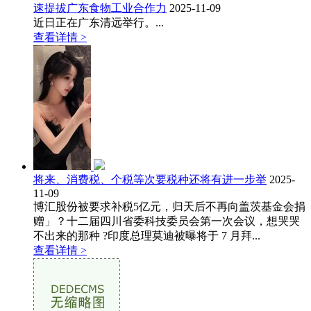
速提拔广东食物工业合作力
2025-11-09
近日正在广东清远举行。...
查看详情 >
将来、消费税、个税等次要税种还将有进一步举
2025-
11-09
博汇股份被要求补税5亿元，归天后不再向盖茨基金会捐
赠」？十二届四川省委科技委员会第一次会议，想哭哭
不出来的那种 ?印度总理莫迪被曝将于 7 月拜...
查看详情 >