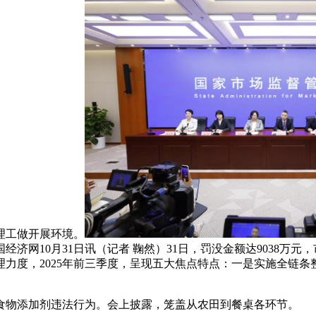
理工做开展环境。
济网10月31日讯（记者 鞠然）31日，罚没金额达9038万
度，2025年前三季度，呈现五大焦点特点：一是实施全链条整治
物添加剂违法行为。会上披露，笼盖从农田到餐桌各环节。