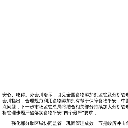
安心、吃得。孙会川暗示，引见全国食物添加剂监管及分析管
会川指出，合理规范利用食物添加剂有帮于保障食物平安，中国经
点问题，下一步市场监管总局将结合相关部分持续加大分析管理力
析管理步履严酷落实食物平安“四个最严”要求，
强化部分取区域协同监管；巩固管理成效，五是峻厉冲击食