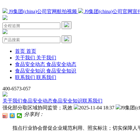
J9集团(china)公司官网航拍视频
J9集团(china)公司官网
首页
首页
关于我们
关于我们
食品安全动态
食品安全动态
食品安全知识
食品安全知识
联系我们
联系我们
400-6573-057
关于我们
食品安全动态
食品安全知识
联系我们
强化部分取区域协同监管；巩效
2025-11-04 18:37
J9集团(c
分享到：
指点行业协会督促企业规范利用、照实标注；切实保障人平易