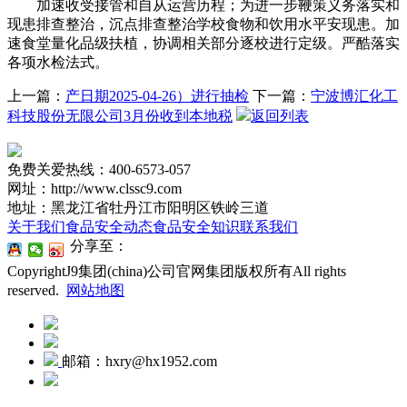
加速收受接管和自从运营历程；为进一步鞭策义务落实和
现患排查整治，沉点排查整治学校食物和饮用水平安现患。加
速食堂量化品级扶植，协调相关部分逐校进行定级。严酷落实
各项水检法式。
上一篇：
产日期2025-04-26）进行抽检
下一篇：
宁波博汇化工
科技股份无限公司3月份收到本地税
返回列表
免费关爱热线：400-6573-057
网址：http://www.clssc9.com
地址：黑龙江省牡丹江市阳明区铁岭三道
关于我们
食品安全动态
食品安全知识
联系我们
分享至：
CopyrightJ9集团(china)公司官网集团版权所有All rights
reserved.
网站地图
邮箱：hxry@hx1952.com