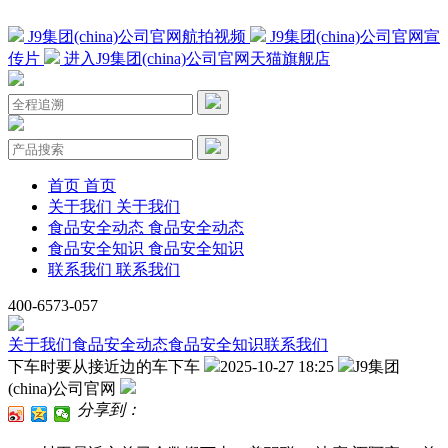
J9集团(china)公司官网航拍视频
J9集团(china)公司官网宣
传片
进入J9集团(china)公司官网天猫旗舰店
首页
首页
关于我们
关于我们
食品安全动态
食品安全动态
食品安全知识
食品安全知识
联系我们
联系我们
400-6573-057
关于我们
食品安全动态
食品安全知识
联系我们
下车时要从接近边的车下车
2025-10-27 18:25
J9集团
(china)公司官网
分享到：